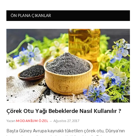
ÖN PLANA ÇIKANLAR
Çörek Otu Yağı Bebeklerde Nasıl Kullanılır ?
Yazan
MODANIUM ÖZEL
Ağustos 27, 2017
Başta Güney Avrupa kaynaklı tüketilen çörek otu, Dünya’nın