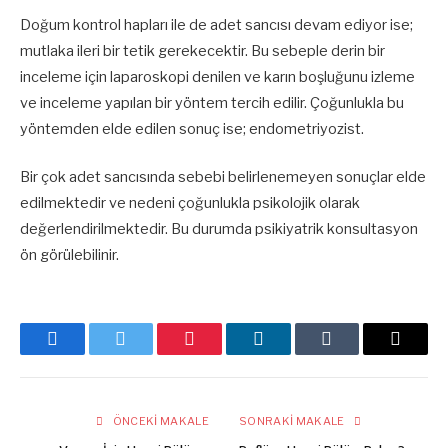
Doğum kontrol hapları ile de adet sancısı devam ediyor ise;
mutlaka ileri bir tetik gerekecektir. Bu sebeple derin bir
inceleme için laparoskopi denilen ve karın boşluğunu izleme
ve inceleme yapılan bir yöntem tercih edilir. Çoğunlukla bu
yöntemden elde edilen sonuç ise; endometriyozist.
Bir çok adet sancısında sebebi belirlenemeyen sonuçlar elde
edilmektedir ve nedeni çoğunlukla psikolojik olarak
değerlendirilmektedir. Bu durumda psikiyatrik konsultasyon
ön görülebilinir.
Facebook
Twitter
Pinterest
LinkedIn
Tumblr
E-
posta
ÖNCEKI MAKALE
SONRAKI MAKALE