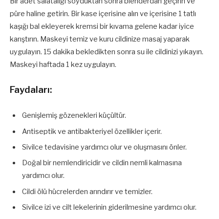
Bir adet salatalığı soyduktan sonra blenderdan geçirin ve
püre haline getirin. Bir kase içerisine alın ve içerisine 1 tatlı
kaşığı bal ekleyerek kremsi bir kıvama gelene kadar iyice
karıştırın. Maskeyi temiz ve kuru cildinize masaj yaparak
uygulayın. 15 dakika bekledikten sonra su ile cildinizi yıkayın.
Maskeyi haftada 1 kez uygulayın.
Faydaları:
Genişlemiş gözenekleri küçültür.
Antiseptik ve antibakteriyel özellikler içerir.
Sivilce tedavisine yardımcı olur ve oluşmasını önler.
Doğal bir nemlendiricidir ve cildin nemli kalmasına
yardımcı olur.
Cildi ölü hücrelerden arındırır ve temizler.
Sivilce izi ve cilt lekelerinin giderilmesine yardımcı olur.