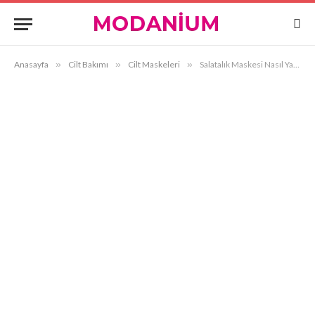
Anasayfa
»
Cilt Bakımı
»
Cilt Maskeleri
»
Salatalık Maskesi Nasıl Yapılır?