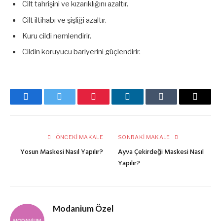
Cilt tahrişini ve kızarıklığını azaltır.
Cilt iltihabı ve şişliği azaltır.
Kuru cildi nemlendirir.
Cildin koruyucu bariyerini güçlendirir.
Facebook
Twitter
Pinterest
LinkedIn
Tumblr
E-
posta
ÖNCEKI MAKALE
SONRAKI MAKALE
Yosun Maskesi Nasıl Yapılır?
Ayva Çekirdeği Maskesi Nasıl
Yapılır?
Modanium Özel