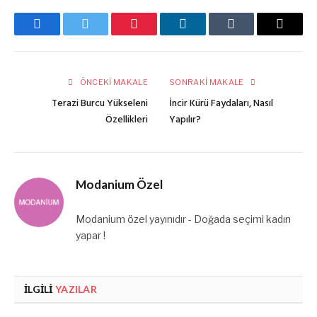
Facebook
Twitter
Pinterest
LinkedIn
Tumblr
E-
posta
ÖNCEKI MAKALE
SONRAKI MAKALE
Terazi Burcu Yükseleni
İncir Kürü Faydaları, Nasıl
Özellikleri
Yapılır?
Modanium Özel
Modanium özel yayınıdır - Doğada seçimi kadın
yapar !
İLGILI
YAZILAR