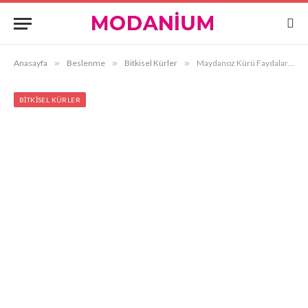
Anasayfa
»
Beslenme
»
Bitkisel Kürler
»
Maydanoz Kürü Faydaları ve Nasıl Yapılır?
BITKISEL KÜRLER