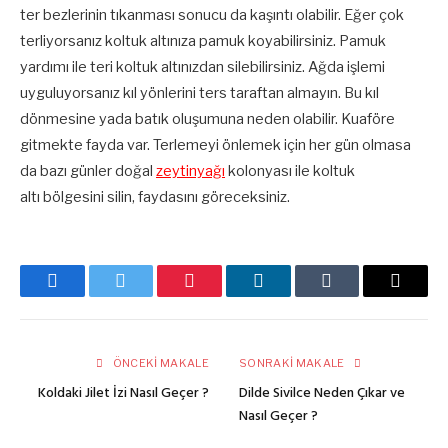
ter bezlerinin tıkanması sonucu da kaşıntı olabilir. Eğer çok
terliyorsanız koltuk altınıza pamuk koyabilirsiniz. Pamuk
yardımı ile teri koltuk altınızdan silebilirsiniz. Ağda işlemi
uyguluyorsanız kıl yönlerini ters taraftan almayın. Bu kıl
dönmesine yada batık oluşumuna neden olabilir. Kuaföre
gitmekte fayda var. Terlemeyi önlemek için her gün olmasa
da bazı günler doğal
zeytinyağı
kolonyası ile koltuk
altı bölgesini silin, faydasını göreceksiniz.
Facebook
Twitter
Pinterest
LinkedIn
Tumblr
E-
posta
ÖNCEKI MAKALE
SONRAKI MAKALE
Koldaki Jilet İzi Nasıl Geçer ?
Dilde Sivilce Neden Çıkar ve
Nasıl Geçer ?