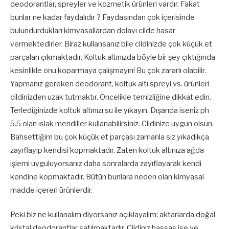
deodorantlar, spreyler ve kozmetik ürünleri vardır. Fakat
bunlar ne kadar faydalıdır ? Faydasından çok içerisinde
bulundurdukları kimyasallardan dolayı cilde hasar
vermektedirler. Biraz kullansanız bile cildinizde çok küçük et
parçaları çıkmaktadır. Koltuk altınızda böyle bir şey çıktığında
kesinlikle onu koparmaya çalışmayın! Bu çok zararlı olabilir.
Yapmanız gereken deodorant, koltuk altı spreyi vs. ürünleri
cildinizden uzak tutmaktır. Öncelikle temizliğine dikkat edin.
Terlediğinizde koltuk altınızı su ile yıkayın. Dışarıda iseniz ph
5.5 olan ıslak mendiller kullanabilirsiniz. Cildinize uygun olsun.
Bahsettiğim bu çok küçük et parçası zamanla siz yıkadıkça
zayıflayıp kendisi kopmaktadır. Zaten koltuk altınıza ağda
işlemi uyguluyorsanız daha sonralarda zayıflayarak kendi
kendine kopmaktadır. Bütün bunlara neden olan kimyasal
madde içeren ürünlerdir.
Peki biz ne kullanalım diyorsanız açıklayalım; aktarlarda doğal
kristal deodorantlar satılmaktadır. Cildiniz hassas ise ve