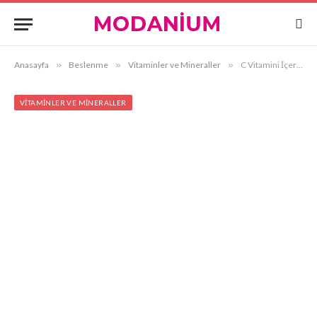
Anasayfa
»
Beslenme
»
Vitaminler ve Mineraller
»
C Vitamini İçeren Besinler Nelerdir?
VITAMINLER VE MINERALLER