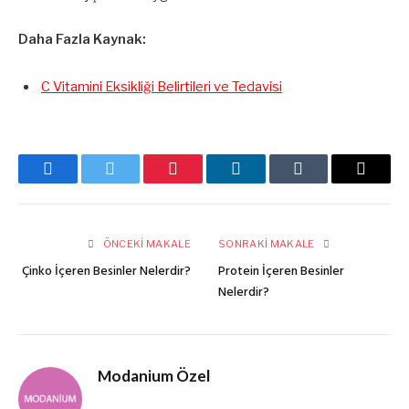
Daha Fazla Kaynak:
C Vitamini Eksikliği Belirtileri ve Tedavisi
Facebook
Twitter
Pinterest
LinkedIn
Tumblr
E-
posta
ÖNCEKI MAKALE
SONRAKI MAKALE
Çinko İçeren Besinler Nelerdir?
Protein İçeren Besinler
Nelerdir?
Modanium Özel