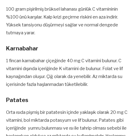
100 gram pişirilmiş brüksel lahanası günlük C vitamininin
%100 ünü karşılar. Kalp krizi geçirme riskini en aza indirir.
Yüksek tansiyonu düşürmeyi sağlar ve normal dengede
tutmaya yarar.
Karnabahar
1 fincan karnabahar çiçeğinde 40 mg C vitamini bulunur. C
vitamini dışında içeriğinde K vitamini de bulunur. Folat ve lif
kaynağından oluşur. Çiğ olarak da yenebilir. Az miktarda su
içerisinde fazla haşlanmadan tüketilebilir.
Patates
Orta ısıda pişmiş bir patatesin içinde yaklaşık olarak 20 mg C
vitamini, bol miktarda potasyum ve lif bulunur. Patates gibi
içeriğinde yumru bulunması ve ısı ile tahrip olması sebebi ile
haşlanırken oldukça az miktarda su kullanılmalıdır. Haşlanmış