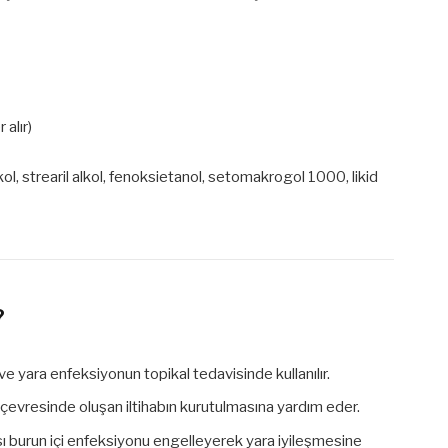
 alır)
 akol, strearil alkol, fenoksietanol, setomakrogol 1000, likid
?
bı ve yara enfeksiyonun topikal tedavisinde kullanılır.
 çevresinde oluşan iltihabın kurutulmasına yardım eder.
ı burun içi enfeksiyonu engelleyerek yara iyileşmesine