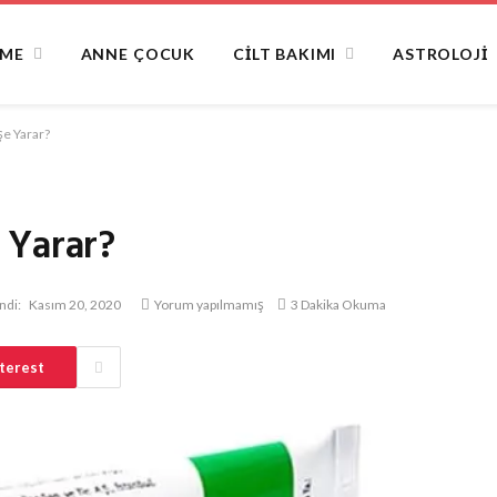
NME
ANNE ÇOCUK
CILT BAKIMI
ASTROLOJI
e Yarar?
 Yarar?
ndi:
Kasım 20, 2020
Yorum yapılmamış
3 Dakika Okuma
terest