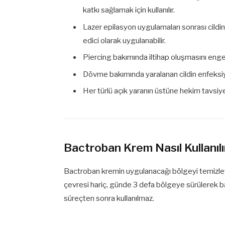
katkı sağlamak için kullanılır.
Lazer epilasyon uygulamaları sonrası cild
edici olarak uygulanabilir.
Piercing bakımında iltihap oluşmasını engel
Dövme bakımında yaralanan cildin enfeks
Her türlü açık yaranın üstüne hekim tavsiyesi 
Bactroban Krem Nasıl Kullanılı
Bactroban kremin uygulanacağı bölgeyi temizley
çevresi hariç, günde 3 defa bölgeye sürülerek bac
süreçten sonra kullanılmaz.