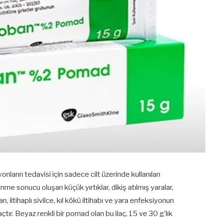
nların tedavisi için sadece cilt üzerinde kullanılan
enme sonucu oluşan küçük yırtıklar, dikiş atılmış yaralar,
n, iltihaplı sivilce, kıl kökü iltihabı ve yara enfeksiyonun
açtır. Beyaz renkli bir pomad olan bu ilaç, 15 ve 30 g’lık