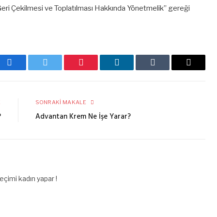
 Geri Çekilmesi ve Toplatılması Hakkında Yönetmelik’’ gereği
Facebook
Twitter
Pinterest
LinkedIn
Tumblr
E-
posta
E
SONRAKI MAKALE
?
Advantan Krem Ne İşe Yarar?
çimi kadın yapar !