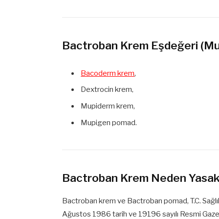
Bactroban Krem Eşdeğeri (Muad
Bacoderm krem
,
Dextrocin krem,
Mupiderm krem,
Mupigen pomad.
Bactroban Krem Neden Yasak
Bactroban krem ve Bactroban pomad, T.C. Sağlık
Ağustos 1986 tarih ve 19196 sayılı Resmi Gaze