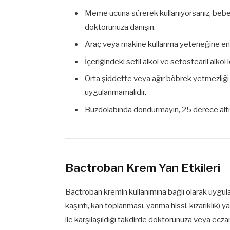
Meme ucuna sürerek kullanıyorsanız, beb
doktorunuza danışın.
Araç veya makine kullanma yeteneğine en
İçeriğindeki setil alkol ve setostearil alkol 
Orta şiddette veya ağır böbrek yetmezliği v
uygulanmamalıdır.
Buzdolabında dondurmayın, 25 derece altı
Bactroban Krem Yan Etkileri
Bactroban kremin kullanımına bağlı olarak uygulan
kaşıntı, kan toplanması, yanma hissi, kızarıklık) y
ile karşılaşıldığı takdirde doktorunuza veya eczan