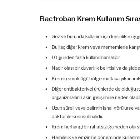
Bactroban Krem Kullanım Sıra
Göz ve burunda kullanım için kesinlikle uygu
Bu ilaç diğer krem veya merhemlerle karıştı
10 günden fazla kullanılmamalıdır.
Nadir olası bir duyarlılık belirtisi ya da şi
Kremin sürüldüğü bölge mutlaka yıkanarak
Diğer antibakteriyel ürünlerde de olduğu g
organizmaların aşırı gelişimine neden olabili
Uzun süreli veya belirgin ishal görülürse y
doktor ile konuşulmalıdır.
Krem herhangi bir rahatsızlığa neden olursa
Hamilelik ve emzirme döneminde kullanımı i