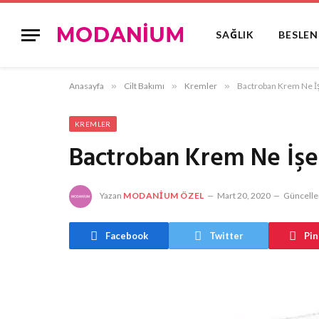
SAĞLIK
BESLE
Anasayfa
»
Cilt Bakımı
»
Kremler
»
Bactroban Krem Ne İş
KREMLER
Bactroban Krem Ne İşe
Yazan
MODANIUM ÖZEL
Mart 20, 2020
Güncelle
Facebook
Twitter
Pin