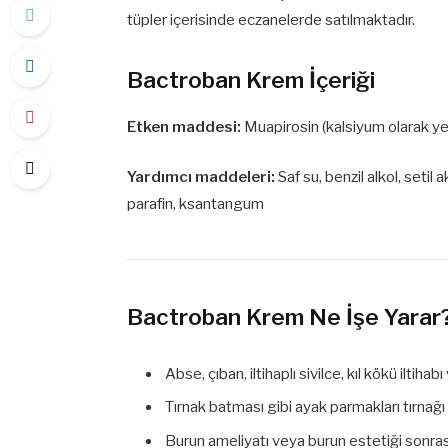
tüpler içerisinde eczanelerde satılmaktadır.
Bactroban Krem İçeriği
Etken maddesi:
Muapirosin (kalsiyum olarak yer
Yardımcı maddeleri:
Saf su, benzil alkol, setil
parafin, ksantangum
Bactroban Krem Ne İşe Yarar
Abse, çıban, iltihaplı sivilce, kıl kökü iltiha
Tırnak batması gibi ayak parmakları tırnağı
Burun ameliyatı veya burun estetiği sonras