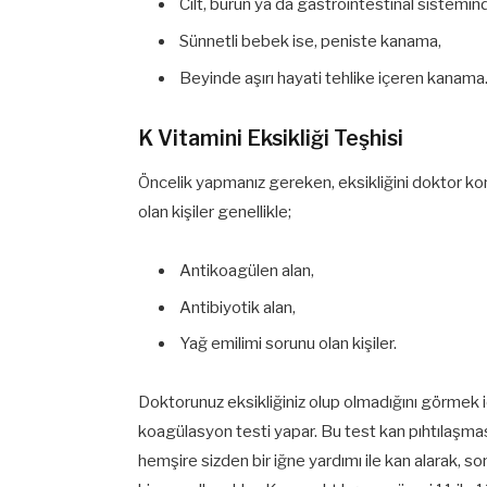
Cilt, burun ya da gastrointestinal sistemi
Sünnetli bebek ise, peniste kanama,
Beyinde aşırı hayati tehlike içeren kanama
K Vitamini Eksikliği Teşhisi
Öncelik yapmanız gereken, eksikliğini doktor kont
olan kişiler genellikle;
Antikoagülen alan,
Antibiyotik alan,
Yağ emilimi sorunu olan kişiler.
Doktorunuz eksikliğiniz olup olmadığını görmek iç
koagülasyon testi yapar. Bu test kan pıhtılaşma
hemşire sizden bir iğne yardımı ile kan alarak, s