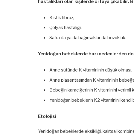
hastalıkları olan kişilerde ortaya çıkabilir. B
Kistik fibroz,
Çölyak hastalığı,
Safra da ya da bağırsaklar da bozukluk.
Yenidoğan bebeklerde bazı nedenlerden dola
Anne sütünde K vitamininin düşük olması,
Anne plasentasından K vitamininin bebe
Bebeğin karaciğerinin K vitaminini verimli
Yenidoğan bebeklerin K2 vitaminini kendi
Etolojisi
Yenidoğan bebeklerde eksikliği, kalıtsal kombine 