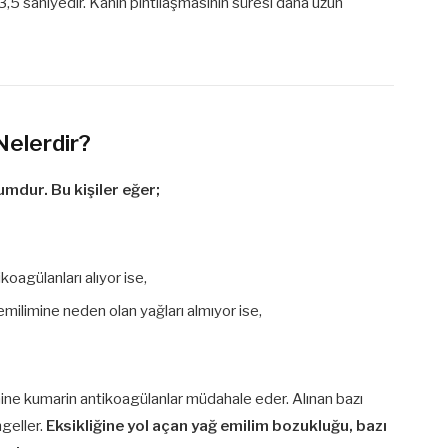
13,5 saniyedir. Kanın pıhtılaşmasının süresi daha uzun
Nelerdir?
umdur. Bu kişiler eğer;
oagülanları alıyor ise,
milimine neden olan yağları almıyor ise,
mine kumarin antikoagülanlar müdahale eder. Alınan bazı
ngeller.
Eksikliğine yol açan yağ emilim bozukluğu, bazı