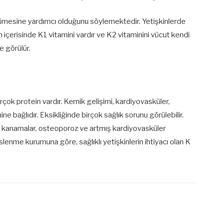
yümesine yardımcı olduğunu söylemektedir. Yetişkinlerde
n içerisinde K1 vitamini vardır ve K2 vitaminini vücut kendi
e görülür.
irçok protein vardır. Kemik gelişimi, kardiyovasküler,
inine bağlıdır. Eksikliğinde birçok sağlık sorunu görülebilir.
tli kanamalar, osteoporoz ve artmış kardiyovasküler
slenme kurumuna göre, sağlıklı yetişkinlerin ihtiyacı olan K