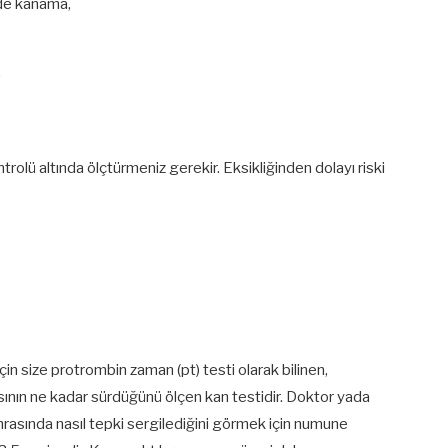
nde kanama,
.
rolü altında ölçtürmeniz gerekir. Eksikliğinden dolayı riski
in size protrombin zaman (pt) testi olarak bilinen,
sının ne kadar sürdüğünü ölçen kan testidir. Doktor yada
onrasında nasıl tepki sergilediğini görmek için numune