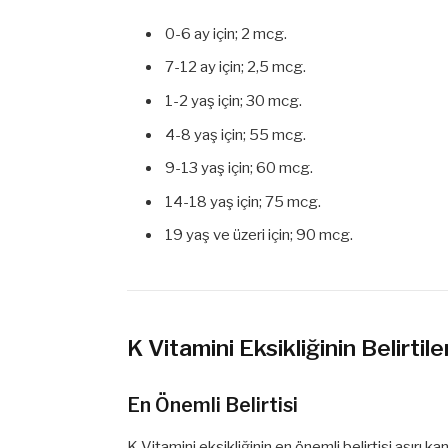
0-6 ay için; 2 mcg.
7-12 ay için; 2,5 mcg.
1-2 yaş için; 30 mcg.
4-8 yaş için; 55 mcg.
9-13 yaş için; 60 mcg.
14-18 yaş için; 75 mcg.
19 yaş ve üzeri için; 90 mcg.
K Vitamini Eksikliğinin Belirtile
En Önemli Belirtisi
K Vitamini eksikliğinin en önemli belirtisi aşırı 