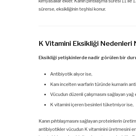
kimyasallar ekler. Kanın pıhtılaşma süresi 11 ile 
sürerse, eksikliğinin teşhisi konur.
K Vitamini Eksikliği Nedenleri 
Eksikliği yetişkinlerde nadir görülen bir dur
Antibiyotik alıyor ise,
Kanı incelten warfarin türünde kumarin antik
Vücudun düzenli çalışmasını sağlayan yağ e
K vitamini içeren besinleri tüketmiyor ise,
Kanın pıhtılaşmasını sağlayan proteinlerin üreti
antibiyotikler vücudun K vitaminini üretmesini e