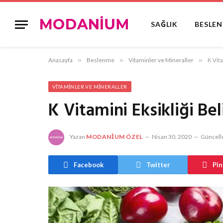
SAĞLIK
BESLE
Anasayfa
»
Beslenme
»
Vitaminler ve Mineraller
»
K Vita
VITAMINLER VE MINERALLER
K Vitamini Eksikliği Bel
Yazan
MODANIUM ÖZEL
Nisan 30, 2020
Güncell
Facebook
Twitter
Pin