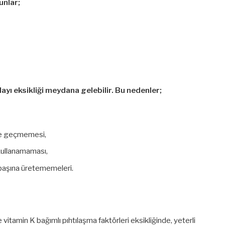
unlar;
yı eksikliği meydana gelebilir. Bu nedenler;
ğe geçmemesi,
 kullanamaması,
 başına üretememeleri.
vitamin K bağımlı pıhtılaşma faktörleri eksikliğinde, yeterli