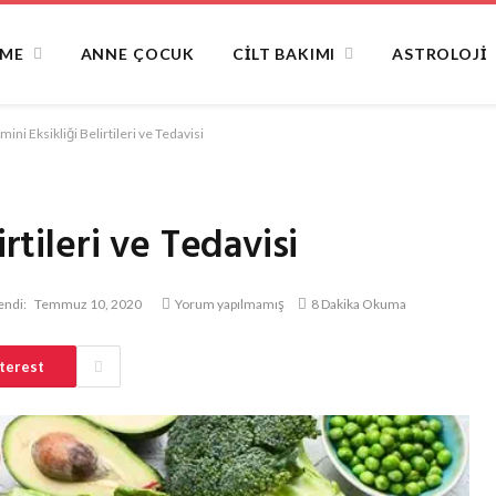
NME
ANNE ÇOCUK
CILT BAKIMI
ASTROLOJI
mini Eksikliği Belirtileri ve Tedavisi
irtileri ve Tedavisi
endi:
Temmuz 10, 2020
Yorum yapılmamış
8 Dakika Okuma
terest