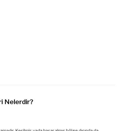
ri Nelerdir?
kanamadır. Kesilmiş yada hasar almış bölge dışında da