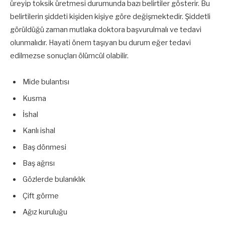
üreyip toksik üretmesi durumunda bazı belirtiler gösterir. Bu
belirtilerin şiddeti kişiden kişiye göre değişmektedir. Şiddetli
görüldüğü zaman mutlaka doktora başvurulmalı ve tedavi
olunmalıdır. Hayati önem taşıyan bu durum eğer tedavi
edilmezse sonuçları ölümcül olabilir.
Mide bulantısı
Kusma
İshal
Kanlı ishal
Baş dönmesi
Baş ağrısı
Gözlerde bulanıklık
Çift görme
Ağız kuruluğu