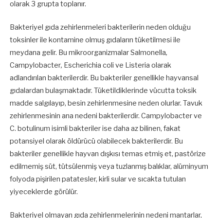
olarak 3 grupta toplanır.
Bakteriyel gıda zehirlenmeleri bakterilerin neden olduğu
toksinler ile kontamine olmuş gıdaların tüketilmesi ile
meydana gelir. Bu mikroorganizmalar Salmonella
,
Campylobacter
,
Escherichia coli ve Listeria olarak
adlandırılan bakterilerdir. Bu bakteriler genellikle hayvansal
gıdalardan bulaşmaktadır. Tüketildiklerinde vücutta toksik
madde salgılayıp, besin zehirlenmesine neden olurlar. Tavuk
zehirlenmesinin ana nedeni bakterilerdir. Campylobacter ve
C. botulinum isimli bakteriler ise daha az bilinen, fakat
potansiyel olarak öldürücü olabilecek bakterilerdir. Bu
bakteriler genellikle hayvan dışkısı temas etmiş et, pastörize
edilmemiş süt, tütsülenmiş veya tuzlanmış balıklar, alüminyum
folyoda pişirilen patatesler, kirli sular ve sıcakta tutulan
yiyeceklerde görülür.
Bakteriyel olmayan gıda zehirlenmelerinin nedeni mantarlar,