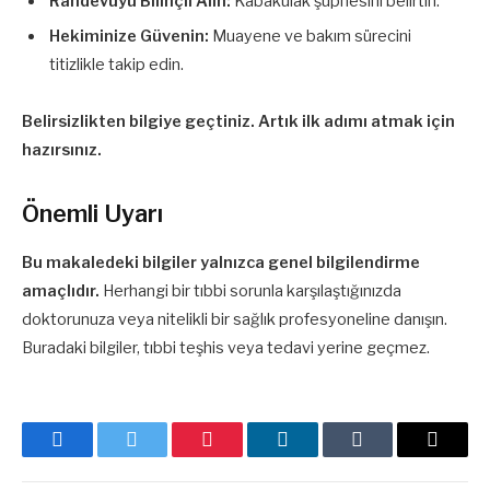
Randevuyu Bilinçli Alın:
Kabakulak şüphesini belirtin.
Hekiminize Güvenin:
Muayene ve bakım sürecini
titizlikle takip edin.
Belirsizlikten bilgiye geçtiniz. Artık ilk adımı atmak için
hazırsınız.
Önemli Uyarı
Bu makaledeki bilgiler yalnızca genel bilgilendirme
amaçlıdır.
Herhangi bir tıbbi sorunla karşılaştığınızda
doktorunuza veya nitelikli bir sağlık profesyoneline danışın.
Buradaki bilgiler, tıbbi teşhis veya tedavi yerine geçmez.
Facebook
Twitter
Pinterest
LinkedIn
Tumblr
E-