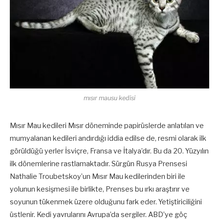
mısır mausu kedisi
Mısır Mau kedileri Mısır döneminde papirüslerde anlatılan ve
mumyalanan kedileri andırdığı iddia edilse de, resmi olarak ilk
görüldüğü yerler İsviçre, Fransa ve İtalya’dır. Bu da 20. Yüzyılın
ilk dönemlerine rastlamaktadır. Sürgün Rusya Prensesi
Nathalie Troubetskoy’un Mısır Mau kedilerinden biri ile
yolunun kesişmesi ile birlikte, Prenses bu ırkı araştırır ve
soyunun tükenmek üzere olduğunu fark eder. Yetiştiriciliğini
üstlenir. Kedi yavrularını Avrupa’da sergiler. ABD’ye göç