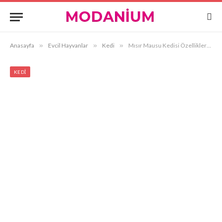
Anasayfa
»
Evcil Hayvanlar
»
Kedi
»
Mısır Mausu Kedisi Özellikleri ve Bakımı
KEDI