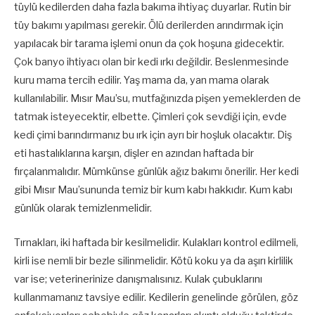
tüylü kedilerden daha fazla bakıma ihtiyaç duyarlar. Rutin bir
tüy bakımı yapılması gerekir. Ölü derilerden arındırmak için
yapılacak bir tarama işlemi onun da çok hoşuna gidecektir.
Çok banyo ihtiyacı olan bir kedi ırkı değildir. Beslenmesinde
kuru mama tercih edilir. Yaş mama da, yan mama olarak
kullanılabilir. Mısır Mau’su, mutfağınızda pişen yemeklerden de
tatmak isteyecektir, elbette. Çimleri çok sevdiği için, evde
kedi çimi barındırmanız bu ırk için ayrı bir hoşluk olacaktır. Diş
eti hastalıklarına karşın, dişler en azından haftada bir
fırçalanmalıdır. Mümkünse günlük ağız bakımı önerilir. Her kedi
gibi Mısır Mau’sununda temiz bir kum kabı hakkıdır. Kum kabı
günlük olarak temizlenmelidir.
Tırnakları, iki haftada bir kesilmelidir. Kulakları kontrol edilmeli,
kirli ise nemli bir bezle silinmelidir. Kötü koku ya da aşırı kirlilik
var ise; veterinerinize danışmalısınız. Kulak çubuklarını
kullanmamanız tavsiye edilir. Kedilerin genelinde görülen, göz