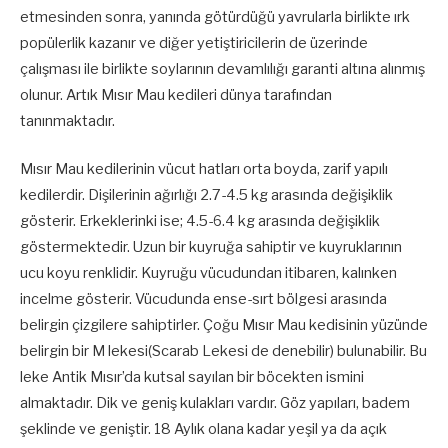
etmesinden sonra, yanında götürdüğü yavrularla birlikte ırk
popülerlik kazanır ve diğer yetiştiricilerin de üzerinde
çalışması ile birlikte soylarının devamlılığı garanti altına alınmış
olunur. Artık Mısır Mau kedileri dünya tarafından
tanınmaktadır.
Mısır Mau kedilerinin vücut hatları orta boyda, zarif yapılı
kedilerdir. Dişilerinin ağırlığı 2.7-4.5 kg arasında değişiklik
gösterir. Erkeklerinki ise; 4.5-6.4 kg arasında değişiklik
göstermektedir. Uzun bir kuyruğa sahiptir ve kuyruklarının
ucu koyu renklidir. Kuyruğu vücudundan itibaren, kalınken
incelme gösterir. Vücudunda ense-sırt bölgesi arasında
belirgin çizgilere sahiptirler. Çoğu Mısır Mau kedisinin yüzünde
belirgin bir M lekesi(Scarab Lekesi de denebilir) bulunabilir. Bu
leke Antik Mısır’da kutsal sayılan bir böcekten ismini
almaktadır. Dik ve geniş kulakları vardır. Göz yapıları, badem
şeklinde ve geniştir. 18 Aylık olana kadar yeşil ya da açık