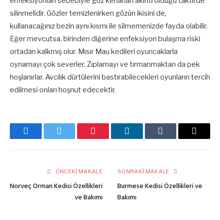
enfeksiyonları sebebiyle göz kenarları akıntı olduğu taktirde
silinmelidir. Gözler temizlenirken gözün ikisini de,
kullanacağınız bezin aynı kısmı ile silmemenizde fayda olabilir.
Eğer mevcutsa, birinden diğerine enfeksiyon bulaşma riski
ortadan kalkmış olur. Mısır Mau kedileri oyuncaklarla
oynamayı çok severler. Zıplamayı ve tırmanmaktan da pek
hoşlanırlar. Avcılık dürtülerini bastırabilecekleri oyunların tercih
edilmesi onları hoşnut edecektir.
Facebook
Twitter
Pinterest
LinkedIn
Tumblr
E-
posta
ÖNCEKI MAKALE
SONRAKI MAKALE
Norveç Orman Kedisi Özellikleri
Burmese Kedisi Özellikleri ve
ve Bakımı
Bakımı