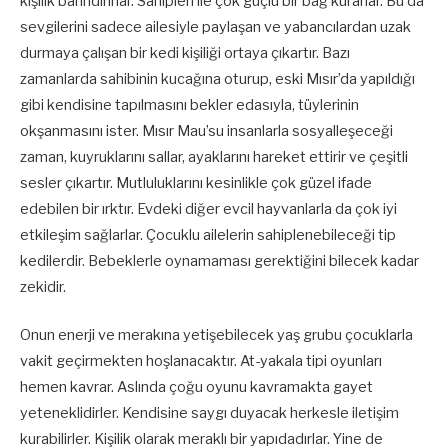
kişilik barındırırlar. Sahipleri ile çok güçlü bir bağ kurarlar. Bu da
sevgilerini sadece ailesiyle paylaşan ve yabancılardan uzak
durmaya çalışan bir kedi kişiliği ortaya çıkartır. Bazı
zamanlarda sahibinin kucağına oturup, eski Mısır’da yapıldığı
gibi kendisine tapılmasını bekler edasıyla, tüylerinin
okşanmasını ister. Mısır Mau’su insanlarla sosyalleşeceği
zaman, kuyruklarını sallar, ayaklarını hareket ettirir ve çeşitli
sesler çıkartır. Mutluluklarını kesinlikle çok güzel ifade
edebilen bir ırktır. Evdeki diğer evcil hayvanlarla da çok iyi
etkileşim sağlarlar. Çocuklu ailelerin sahiplenebileceği tip
kedilerdir. Bebeklerle oynamaması gerektiğini bilecek kadar
zekidir.
Onun enerji ve merakına yetişebilecek yaş grubu çocuklarla
vakit geçirmekten hoşlanacaktır. At-yakala tipi oyunları
hemen kavrar. Aslında çoğu oyunu kavramakta gayet
yeteneklidirler. Kendisine saygı duyacak herkesle iletişim
kurabilirler. Kişilik olarak meraklı bir yapıdadırlar. Yine de