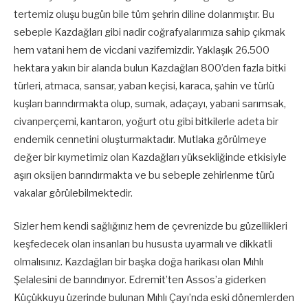
tertemiz oluşu bugün bile tüm şehrin diline dolanmıştır. Bu
sebeple Kazdağları gibi nadir coğrafyalarımıza sahip çıkmak
hem vatani hem de vicdani vazifemizdir. Yaklaşık 26.500
hektara yakın bir alanda bulun Kazdağları 800’den fazla bitki
türleri, atmaca, sansar, yaban keçisi, karaca, şahin ve türlü
kuşları barındırmakta olup, sumak, adaçayı, yabani sarımsak,
civanperçemi, kantaron, yoğurt otu gibi bitkilerle adeta bir
endemik cennetini oluşturmaktadır. Mutlaka görülmeye
değer bir kıymetimiz olan Kazdağları yüksekliğinde etkisiyle
aşırı oksijen barındırmakta ve bu sebeple zehirlenme türü
vakalar görülebilmektedir.
Sizler hem kendi sağlığınız hem de çevrenizde bu güzellikleri
keşfedecek olan insanları bu hususta uyarmalı ve dikkatli
olmalısınız. Kazdağları bir başka doğa harikası olan Mıhlı
Şelalesini de barındırıyor. Edremit’ten Assos’a giderken
Küçükkuyu üzerinde bulunan Mıhlı Çayı’nda eski dönemlerden