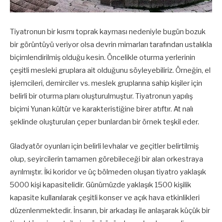
Tiyatronun bir kısmı toprak kayması nedeniyle bugün bozuk
bir görüntüyü veriyor olsa devrin mimarları tarafından ustalıkla
biçimlendirilmiş olduğu kesin. Öncelikle oturma yerlerinin
çeşitli mesleki gruplara ait olduğunu söyleyebiliriz. Örneğin, el
işlemcileri, demirciler vs. meslek gruplarına sahip kişiler için
belirli bir oturma planı oluşturulmuştur. Tiyatronun yapılış
biçimi Yunan kültür ve karakteristiğine birer atıftır. At nalı
şeklinde oluşturulan çeper bunlardan bir örnek teşkil eder.
Gladyatör oyunları için belirli levhalar ve geçitler belirtilmiş
olup, seyircilerin tamamen görebileceği bir alan orkestraya
ayrılmıştır. İki koridor ve üç bölmeden oluşan tiyatro yaklaşık
5000 kişi kapasitelidir. Günümüzde yaklaşık 1500 kişilik
kapasite kullanılarak çeşitli konser ve açık hava etkinlikleri
düzenlenmektedir. İnsanın, bir arkadaşı ile anlaşarak küçük bir