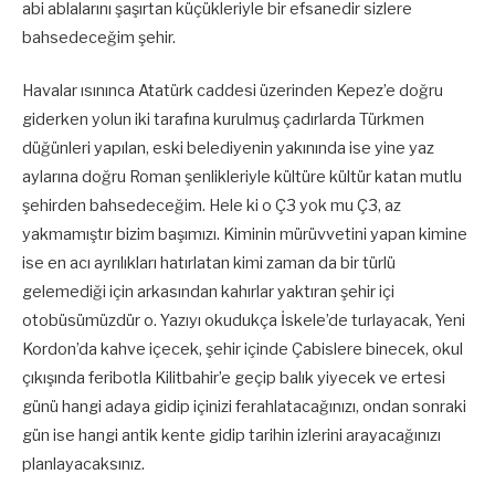
abi ablalarını şaşırtan küçükleriyle bir efsanedir sizlere
bahsedeceğim şehir.
Havalar ısınınca Atatürk caddesi üzerinden Kepez’e doğru
giderken yolun iki tarafına kurulmuş çadırlarda Türkmen
düğünleri yapılan, eski belediyenin yakınında ise yine yaz
aylarına doğru Roman şenlikleriyle kültüre kültür katan mutlu
şehirden bahsedeceğim. Hele ki o Ç3 yok mu Ç3, az
yakmamıştır bizim başımızı. Kiminin mürüvvetini yapan kimine
ise en acı ayrılıkları hatırlatan kimi zaman da bir türlü
gelemediği için arkasından kahırlar yaktıran şehir içi
otobüsümüzdür o. Yazıyı okudukça İskele’de turlayacak, Yeni
Kordon’da kahve içecek, şehir içinde Çabislere binecek, okul
çıkışında feribotla Kilitbahir’e geçip balık yiyecek ve ertesi
günü hangi adaya gidip içinizi ferahlatacağınızı, ondan sonraki
gün ise hangi antik kente gidip tarihin izlerini arayacağınızı
planlayacaksınız.