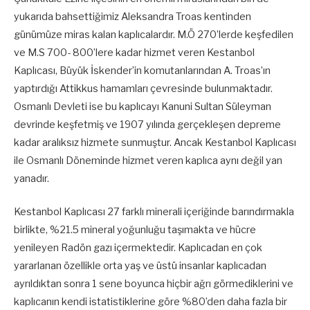
yukarıda bahsettiğimiz Aleksandra Troas kentinden
günümüze miras kalan kaplıcalardır. M.Ö 270’lerde keşfedilen
ve M.S 700- 800’lere kadar hizmet veren Kestanbol
Kaplıcası, Büyük İskender’in komutanlarından A. Troas’ın
yaptırdığı Attikkus hamamları çevresinde bulunmaktadır.
Osmanlı Devleti ise bu kaplıcayı Kanuni Sultan Süleyman
devrinde keşfetmiş ve 1907 yılında gerçekleşen depreme
kadar aralıksız hizmete sunmuştur. Ancak Kestanbol Kaplıcası
ile Osmanlı Döneminde hizmet veren kaplıca aynı değil yan
yanadır.
Kestanbol Kaplıcası 27 farklı minerali içeriğinde barındırmakla
birlikte, %21.5 mineral yoğunluğu taşımakta ve hücre
yenileyen Radön gazı içermektedir. Kaplıcadan en çok
yararlanan özellikle orta yaş ve üstü insanlar kaplıcadan
ayrıldıktan sonra 1 sene boyunca hiçbir ağrı görmediklerini ve
kaplıcanın kendi istatistiklerine göre %80’den daha fazla bir