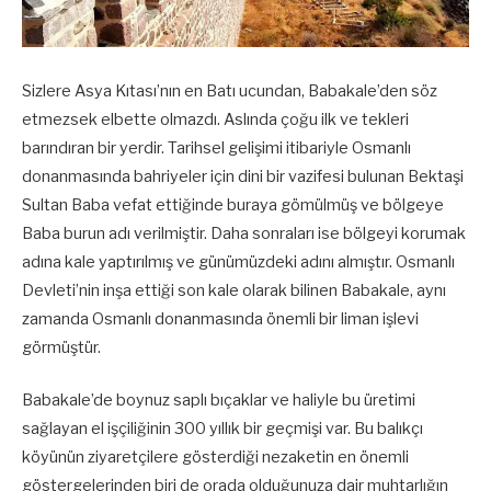
Sizlere Asya Kıtası’nın en Batı ucundan, Babakale’den söz
etmezsek elbette olmazdı. Aslında çoğu ilk ve tekleri
barındıran bir yerdir. Tarihsel gelişimi itibariyle Osmanlı
donanmasında bahriyeler için dini bir vazifesi bulunan Bektaşi
Sultan Baba vefat ettiğinde buraya gömülmüş ve bölgeye
Baba burun adı verilmiştir. Daha sonraları ise bölgeyi korumak
adına kale yaptırılmış ve günümüzdeki adını almıştır. Osmanlı
Devleti’nin inşa ettiği son kale olarak bilinen Babakale, aynı
zamanda Osmanlı donanmasında önemli bir liman işlevi
görmüştür.
Babakale’de boynuz saplı bıçaklar ve haliyle bu üretimi
sağlayan el işçiliğinin 300 yıllık bir geçmişi var. Bu balıkçı
köyünün ziyaretçilere gösterdiği nezaketin en önemli
göstergelerinden biri de orada olduğunuza dair muhtarlığın