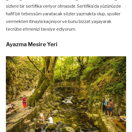
sizlere bir sertifika veriyor olmasıdır. Sertifika’da yüzünüzde
hafif bir tebessüm yaratacak sözler yazmakta olup, spoiler
vermekten itinayla kaçınıyor ve bunu bizzat yaşayarak
tecrübe etmenizi tavsiye ediyorum.
Ayazma Mesire Yeri