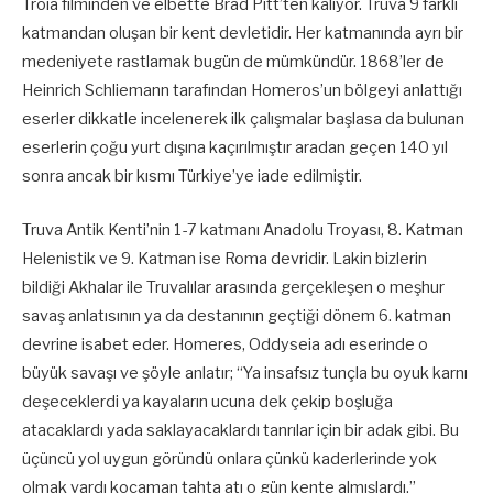
Troia filminden ve elbette Brad Pitt’ten kalıyor. Truva 9 farklı
katmandan oluşan bir kent devletidir. Her katmanında ayrı bir
medeniyete rastlamak bugün de mümkündür. 1868’ler de
Heinrich Schliemann tarafından Homeros’un bölgeyi anlattığı
eserler dikkatle incelenerek ilk çalışmalar başlasa da bulunan
eserlerin çoğu yurt dışına kaçırılmıştır aradan geçen 140 yıl
sonra ancak bir kısmı Türkiye’ye iade edilmiştir.
Truva Antik Kenti’nin 1-7 katmanı Anadolu Troyası, 8. Katman
Helenistik ve 9. Katman ise Roma devridir. Lakin bizlerin
bildiği Akhalar ile Truvalılar arasında gerçekleşen o meşhur
savaş anlatısının ya da destanının geçtiği dönem 6. katman
devrine isabet eder. Homeres, Oddyseia adı eserinde o
büyük savaşı ve şöyle anlatır; ‘‘Ya insafsız tunçla bu oyuk karnı
deşeceklerdi ya kayaların ucuna dek çekip boşluğa
atacaklardı yada saklayacaklardı tanrılar için bir adak gibi. Bu
üçüncü yol uygun göründü onlara çünkü kaderlerinde yok
olmak vardı kocaman tahta atı o gün kente almışlardı.’’