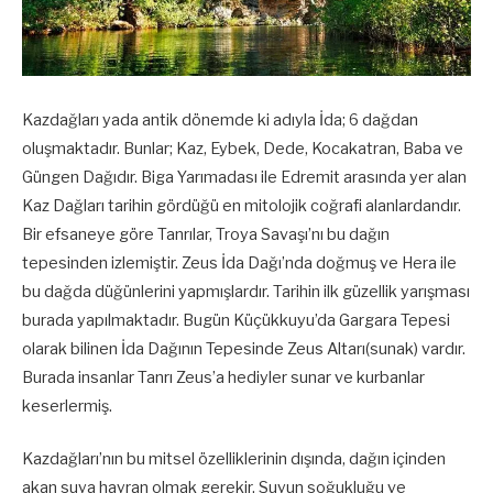
Kazdağları yada antik dönemde ki adıyla İda; 6 dağdan
oluşmaktadır. Bunlar; Kaz, Eybek, Dede, Kocakatran, Baba ve
Güngen Dağıdır. Biga Yarımadası ile Edremit arasında yer alan
Kaz Dağları tarihin gördüğü en mitolojik coğrafi alanlardandır.
Bir efsaneye göre Tanrılar, Troya Savaşı’nı bu dağın
tepesinden izlemiştir. Zeus İda Dağı’nda doğmuş ve Hera ile
bu dağda düğünlerini yapmışlardır. Tarihin ilk güzellik yarışması
burada yapılmaktadır. Bugün Küçükkuyu’da Gargara Tepesi
olarak bilinen İda Dağının Tepesinde Zeus Altarı(sunak) vardır.
Burada insanlar Tanrı Zeus’a hediyler sunar ve kurbanlar
keserlermiş.
Kazdağları’nın bu mitsel özelliklerinin dışında, dağın içinden
akan suya hayran olmak gerekir. Suyun soğukluğu ve