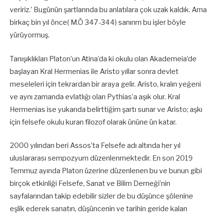
veririz.’ Bugünün şartlarında bu anlatılara çok uzak kaldık. Ama
birkaç bin yıl önce( M.Ö 347-344) sanırım bu işler böyle
yürüyormuş.
Tanışıklıkları Platon’un Atina’da ki okulu olan Akademeia’de
başlayan Kral Hermenias ile Aristo yıllar sonra devlet
meseleleri için tekrardan bir araya gelir. Aristo, kralın yeğeni
ve aynı zamanda evlatlığı olan Pythias’a aşık olur. Kral
Hermenias ise yukarıda belirttiğim şartı sunar ve Aristo; aşkı
için felsefe okulu kuran filozof olarak ününe ün katar.
2000 yılından beri Assos’ta Felsefe adı altında her yıl
uluslararası sempozyum düzenlenmektedir. En son 2019
Temmuz ayında Platon üzerine düzenlenen bu ve bunun gibi
birçok etkinliği Felsefe, Sanat ve Bilim Derneği’nin
sayfalarından takip edebilir sizler de bu düşünce şölenine
eşlik ederek sanatın, düşüncenin ve tarihin geride kalan