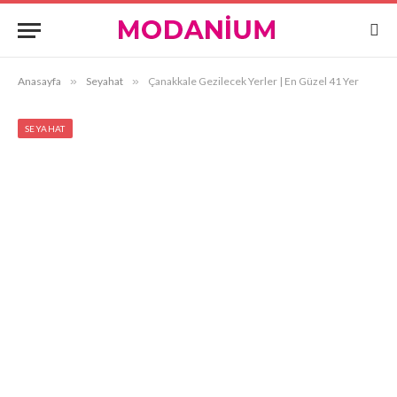
Anasayfa
»
Seyahat
»
Çanakkale Gezilecek Yerler | En Güzel 41 Yer
SEYAHAT